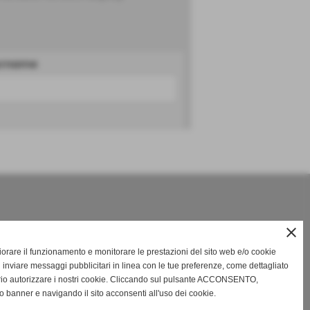
rname
close
gliorare il funzionamento e monitorare le prestazioni del sito web e/o cookie
 inviare messaggi pubblicitari in linea con le tue preferenze, come dettagliato
rio autorizzare i nostri cookie. Cliccando sul pulsante ACCONSENTO,
Tel. 050 775347 - Fax. 050 777538
o banner e navigando il sito acconsenti all'uso dei cookie.