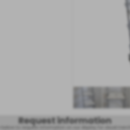
Request information
m below to request information on our display for visual mer