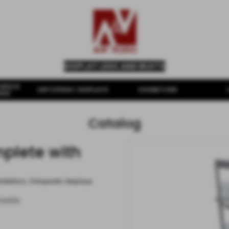
DISPLAY LEGS AND BUSTS
ORSOS
ORTOPEDIC DISPLAYS
EXHIBITORS
INS
Catalog
mplete with
xhibitors
,
Ortopedic displays
heels