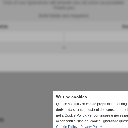
One of our operators will answer you as soon as possible.
Thank you.
Bold fields are required.
name
Su
keyboard_arrow_down
We use cookies
Questo sito utilizza cookie propri al fine di mi
derivati da strumenti esterni che consentono di
nella Cookie Policy. Per continuare è necessa
om
acconsenti all'uso dei cookie. Ignorando quest
Cookie Policy
-
Privacy Policy