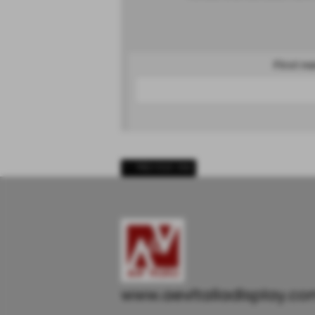
First 
<< PREVIOUS ONE
www.aevitaliadisplay.c