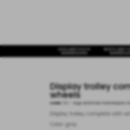
LEGS AND FOOTS
BUSTS AND T
MANNEQUINS
MANNEQU
Display trolley co
wheels
code:
152
-
Legs and foots mannequins
,
E
Display trolley complete with w
Color: gray