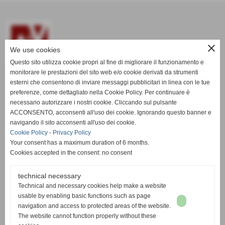
close
We use cookies
Questo sito utilizza cookie propri al fine di migliorare il funzionamento e
monitorare le prestazioni del sito web e/o cookie derivati da strumenti
esterni che consentono di inviare messaggi pubblicitari in linea con le tue
www.aevitaliadisplay.com
preferenze, come dettagliato nella Cookie Policy. Per continuare è
necessario autorizzare i nostri cookie. Cliccando sul pulsante
ACCONSENTO, acconsenti all'uso dei cookie. Ignorando questo banner e
A&V ITALIA S.R.L. - P.Iva 01635080508
navigando il sito acconsenti all'uso dei cookie.
Via Orosei, 68, 56021 Visignano di Cascina (PI) ITALIA
Cookie Policy
-
Privacy Policy
Your consent has a maximum duration of 6 months.
Registered in the Register of Companies of Pisa N.142653
Cookies accepted in the consent: no consent
Share Capital € 24.000,00
technical necessary
Technical and necessary cookies help make a website
usable by enabling basic functions such as page
navigation and access to protected areas of the website.
Tel. 050 775347 - Fax. 050 777538
The website cannot function properly without these