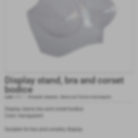
Display stand, bra and corset
bodice
code:
033_T
-
Ortopedic displays
,
Busts and Torsos mannequins
Display stand, bra and corset bodice
Color: transparent
Suitable for bra and corsetry display