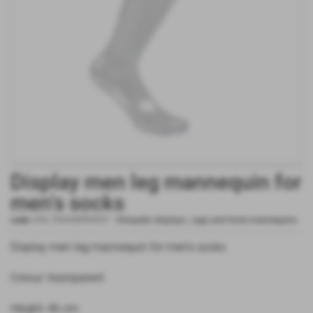
Display men leg mannequin for
men's socks
code:
039_TRANSPARENT
-
Ortopedic displays
,
Legs and foots mannequins
Display men leg mannequin for men's socks
Colour: trasnparent
Height: 46 cm