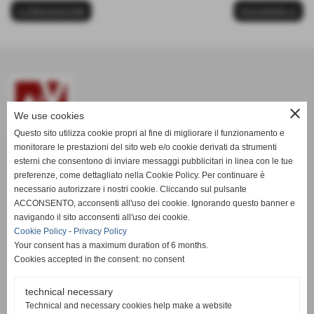
<< PREVIOUS ONE
FOLLOWING >>
close
We use cookies
Questo sito utilizza cookie propri al fine di migliorare il funzionamento e
monitorare le prestazioni del sito web e/o cookie derivati da strumenti
esterni che consentono di inviare messaggi pubblicitari in linea con le tue
www.aevitaliadisplay.com
preferenze, come dettagliato nella Cookie Policy. Per continuare è
necessario autorizzare i nostri cookie. Cliccando sul pulsante
ACCONSENTO, acconsenti all'uso dei cookie. Ignorando questo banner e
A&V ITALIA S.R.L. - P.Iva 01635080508
navigando il sito acconsenti all'uso dei cookie.
Via Orosei, 68, 56021 Visignano di Cascina (PI) ITALIA
Cookie Policy
-
Privacy Policy
Your consent has a maximum duration of 6 months.
Registered in the Register of Companies of Pisa N.142653
Cookies accepted in the consent: no consent
Share Capital € 24.000,00
technical necessary
Technical and necessary cookies help make a website