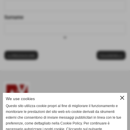
Surname
keyboard_arrow_down
<< PREVIOUS ONE
FOLLOWING >>
close
We use cookies
Questo sito utilizza cookie propri al fine di migliorare il funzionamento e
monitorare le prestazioni del sito web e/o cookie derivati da strumenti
esterni che consentono di inviare messaggi pubblicitari in linea con le tue
www.aevitaliadisplay.com
preferenze, come dettagliato nella Cookie Policy. Per continuare è
necessario autorizzare i nostri cookie. Cliccando sul pulsante