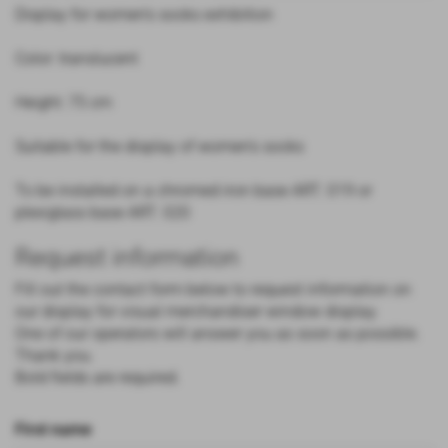
Display for women's socks exhibition
Color: translucent
Height: 75 cm
Suitable for the display of women's socks
To be installed on a chromed iron base ART. 019 or
plexiglass base ART. 020
Request information
Fill out the contact form below to request information on
our display for visual merchandiser window display.
One of our operators will answer you as soon as possible.
Thank you.
Bold fields are required.
First name