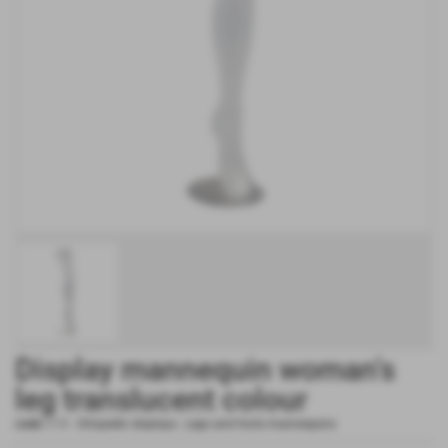
Display mannequin woman's
leg translucent colour
code:
018
-
Ortopedic displays
,
Legs and foots mannequins