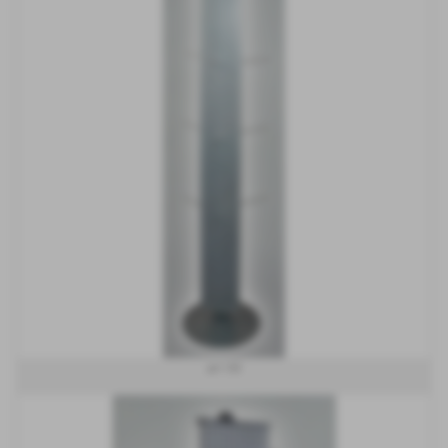
art 155