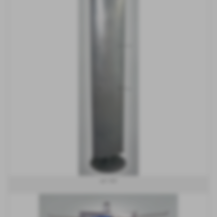
art 165