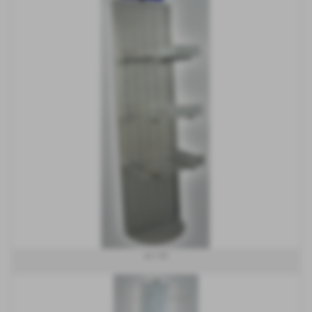
art 153