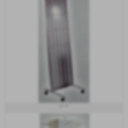
art 157