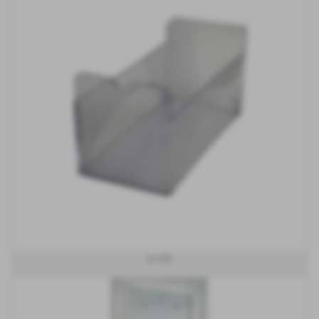
art 050