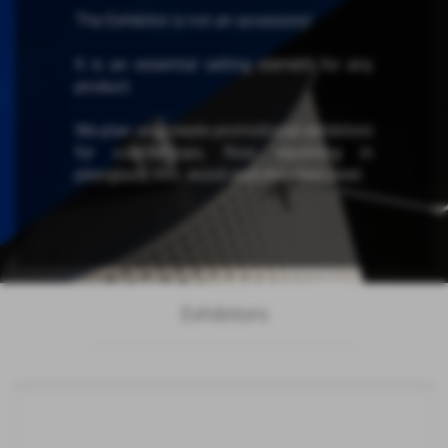
The Exhibitor is not an accessory!
It is an essential selling element for any
product.
We plan and create promotional exhibitors
for counter-tops, floor, revolving in
plexiglass, iron, wood and stainless steel.
Exhibitors