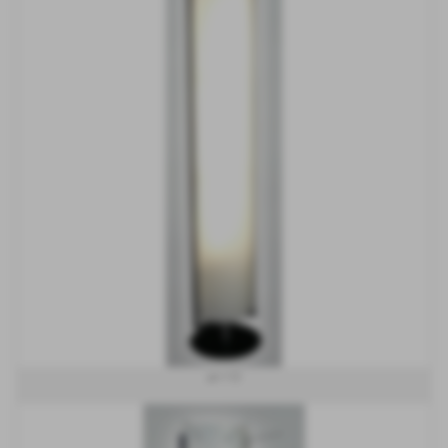
art 172