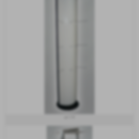
art 173