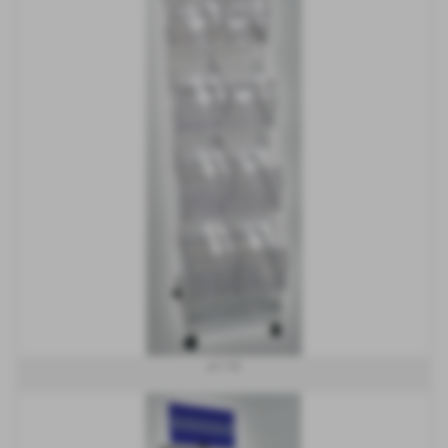
art 152