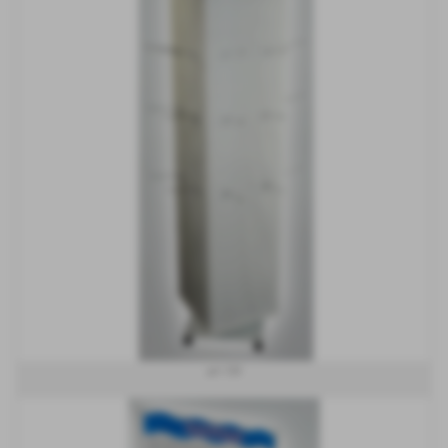
art 159