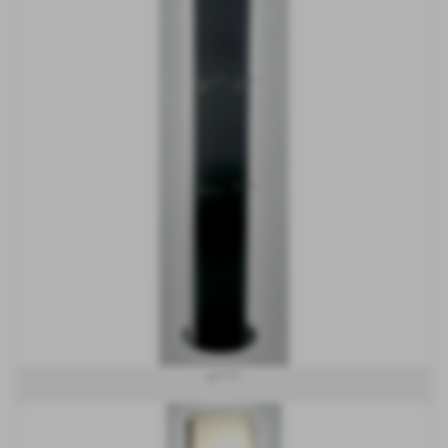
art 171