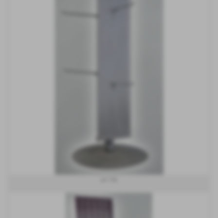
art 156