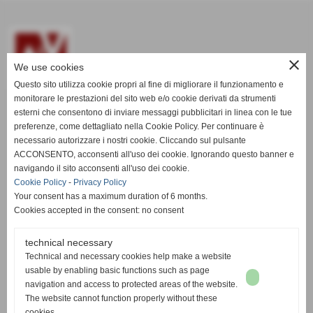
close
We use cookies
Questo sito utilizza cookie propri al fine di migliorare il funzionamento e
monitorare le prestazioni del sito web e/o cookie derivati da strumenti
esterni che consentono di inviare messaggi pubblicitari in linea con le tue
www.aevitaliadisplay.com
preferenze, come dettagliato nella Cookie Policy. Per continuare è
necessario autorizzare i nostri cookie. Cliccando sul pulsante
ACCONSENTO, acconsenti all'uso dei cookie. Ignorando questo banner e
A&V ITALIA S.R.L. - P.Iva 01635080508
navigando il sito acconsenti all'uso dei cookie.
Via Orosei, 68, 56021 Visignano di Cascina (PI) ITALIA
Cookie Policy
-
Privacy Policy
Your consent has a maximum duration of 6 months.
Registered in the Register of Companies of Pisa N.142653
Cookies accepted in the consent: no consent
Share Capital € 24.000,00
technical necessary
Technical and necessary cookies help make a website
usable by enabling basic functions such as page
navigation and access to protected areas of the website.
Tel. 050 775347 - Fax. 050 777538
The website cannot function properly without these
cookies.