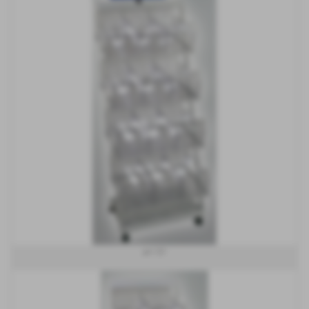
art 151